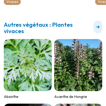
Vivaces
Viva
Autres végétaux : Plantes
vivaces
Absinthe
Acanthe de Hongrie