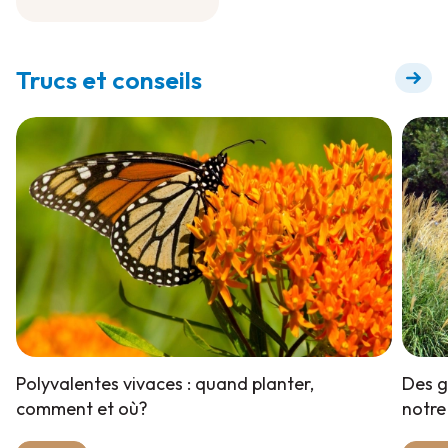
Engrais à diluer pour
floraison +
Trucs et conseils
Polyvalentes vivaces : quand planter,
Des g
comment et où?
notre