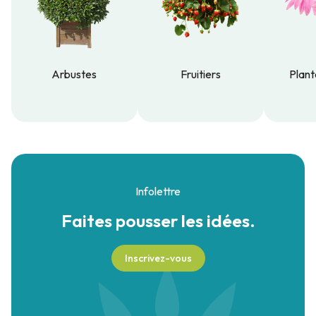
Arbustes
Fruitiers
Plant
Arbustes
Fruitiers
Plant
Infolettre
Faites pousser
les idées.
Inscrivez-vous