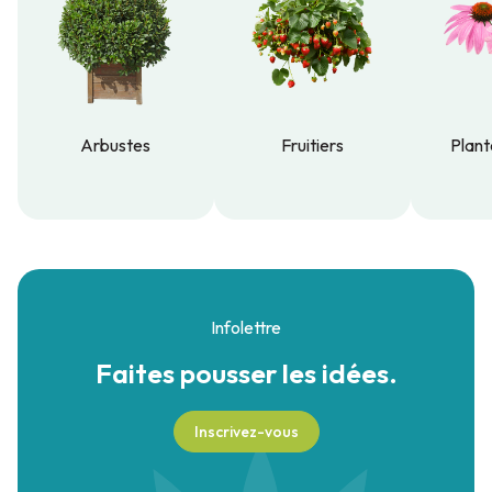
Arbustes
Fruitiers
Plant
Arbustes
Fruitiers
Plant
Infolettre
Faites pousser
les idées.
Inscrivez-vous