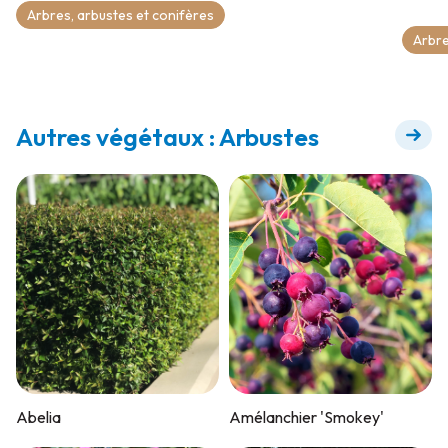
Arbres, arbustes et conifères
Arbre
Autres végétaux : Arbustes
Abelia
Amélanchier 'Smokey'