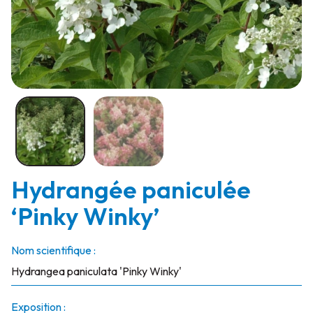
Hydrangée paniculée
‘Pinky Winky’
Nom scientifique :
Hydrangea paniculata 'Pinky Winky'
Exposition :