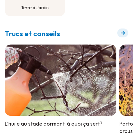
Terre à Jardin
Terre à Jardin
Trucs et conseils
L’huile au stade dormant, à quoi ça sert?
Parto
arbust