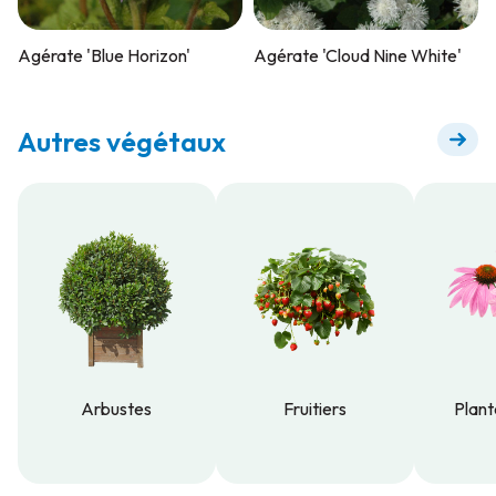
Agérate 'Blue Horizon'
Agérate 'Cloud Nine White'
Autres végétaux
Arbustes
Fruitiers
Plant
Arbustes
Fruitiers
Plant