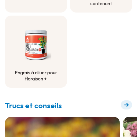
contenant
Terreau pour
contenant
Engrais Longue
durée - Projet en
contenant
Engrais à diluer pour
floraison +
Engrais à diluer pour
floraison +
Trucs et conseils