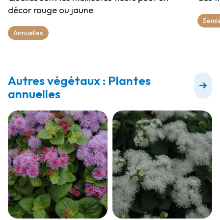
décor rouge ou jaune
Semis
Annuelles
Autres végétaux : Plantes
annuelles