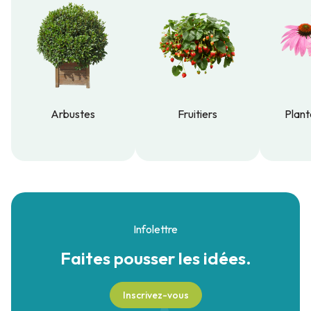
Arbustes
Fruitiers
Plant
Arbustes
Fruitiers
Plant
Infolettre
Faites pousser
les idées.
Inscrivez-vous