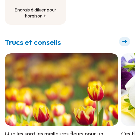
Engrais à diluer pour
floraison +
Engrais à diluer pour
floraison +
Trucs et conseils
Quelles sont les meilleures fleurs pour un
Ces fl