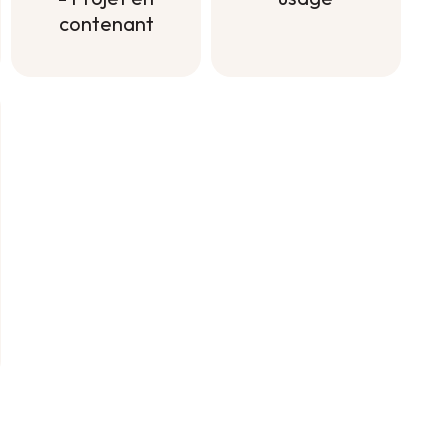
contenant
Engrais à
diluer tout
Engrais
usage
Longue durée
- Projet en
contenant