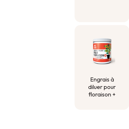
Terreau pour
contenant
Engrais à
diluer pour
floraison +
Engrais à
diluer pour
floraison +