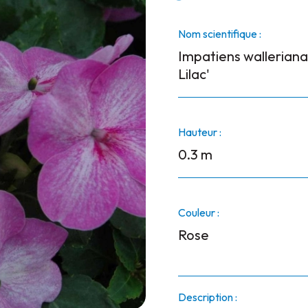
Nom scientifique :
Impatiens walleriana
Lilac'
Hauteur :
0.3 m
Couleur :
Rose
Description :