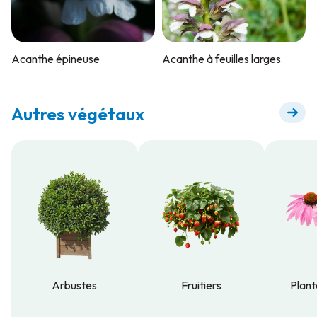
Acanthe épineuse
Acanthe à feuilles larges
Autres végétaux
Arbustes
Fruitiers
Plant
Arbustes
Fruitiers
Plant