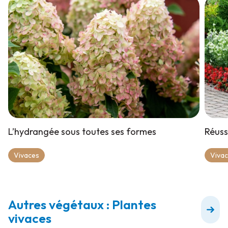
L’hydrangée sous toutes ses formes
Réuss
Vivaces
Viva
Autres végétaux : Plantes
vivaces