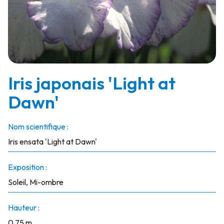
Iris japonais 'Light at
Dawn'
Nom scientifique :
Iris ensata 'Light at Dawn'
Exposition :
Soleil, Mi-ombre
Hauteur :
0.75 m