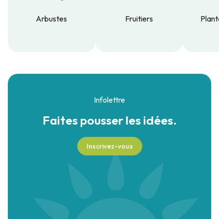
Arbustes
Fruitiers
Plant
Arbustes
Fruitiers
Plant
Infolettre
Faites pousser
les idées.
Inscrivez-vous