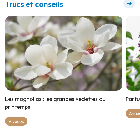
Trucs et conseils
Les magnolias : les grandes vedettes du
Parfu
printemps
Annue
Vivaces