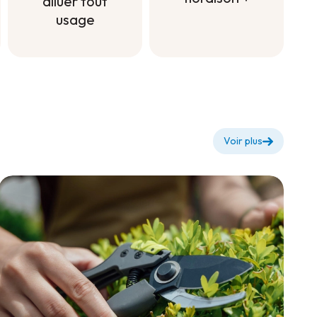
diluer tout
usage
Engrais à
diluer pour
Engrais à
floraison +
diluer tout
usage
Voir plus