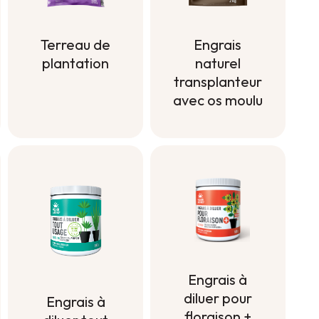
Terreau de
Engrais
plantation
naturel
transplanteur
Terreau de
avec os moulu
plantation
Engrais
naturel
transplanteur
avec os moulu
Engrais à
diluer pour
Engrais à
floraison +