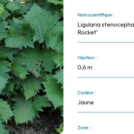
Nom scientifique :
Ligularia stenocephal
Rocket’
Hauteur :
0.6 m
Couleur :
Jaune
Zone :