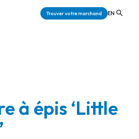
EN
Trouver votre marchand
re à épis ‘Little
’