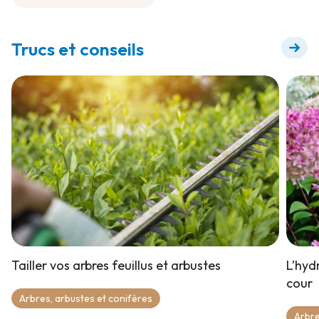
Terre à Jardin
Trucs et conseils
Tailler vos arbres feuillus et arbustes
L’hyd
cour
Arbres, arbustes et conifères
Arbre