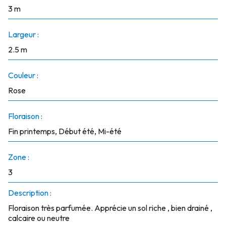
3 m
Largeur :
2.5 m
Couleur :
Rose
Floraison :
Fin printemps, Début été, Mi-été
Zone :
3
Description :
Floraison très parfumée. Apprécie un sol riche , bien drainé ,
calcaire ou neutre