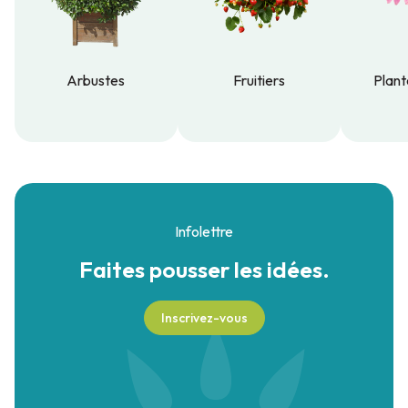
Arbustes
Fruitiers
Plant
Arbustes
Fruitiers
Plant
Infolettre
Faites pousser
les idées.
Inscrivez-vous