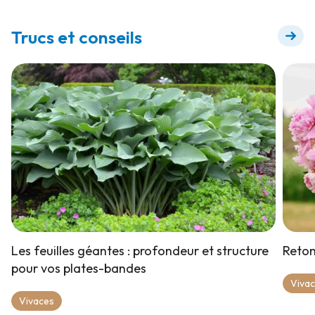
floraison
Trucs et conseils
Les feuilles géantes : profondeur et structure
Retom
pour vos plates-bandes
Viva
Vivaces