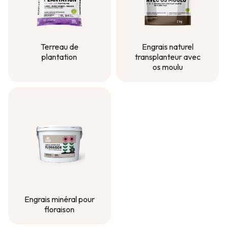
Terreau de
Engrais naturel
plantation
transplanteur avec
os moulu
Terreau de
plantation
Engrais naturel
transplanteur avec
os moulu
Engrais minéral pour
floraison
Engrais minéral pour