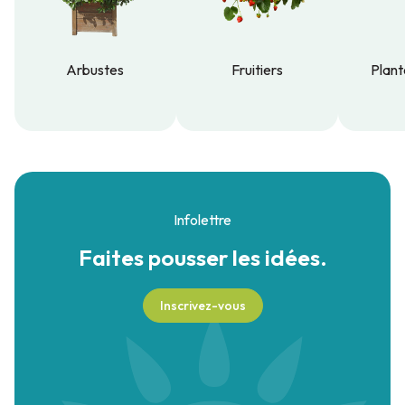
Arbustes
Fruitiers
Plant
Arbustes
Fruitiers
Plant
Infolettre
Faites pousser
les idées.
Inscrivez-vous