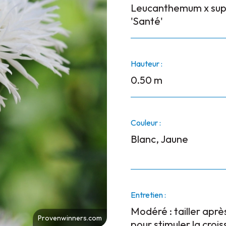
Leucanthemum x su
'Santé'
Hauteur :
0.50 m
Couleur :
Blanc, Jaune
Entretien :
Modéré : tailler aprè
Provenwinners.com
pour stimuler la croi