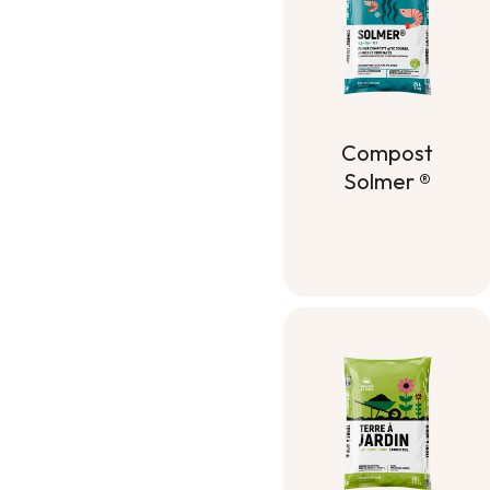
Compost
Solmer ®
Compost
Solmer ®