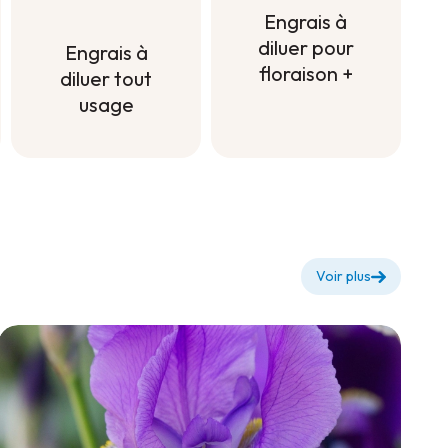
Engrais à
diluer pour
Engrais à
floraison +
diluer tout
usage
Engrais à
diluer pour
Engrais à
floraison +
diluer tout
usage
Voir plus