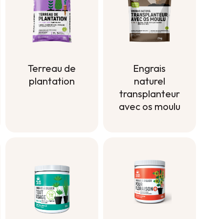
Terreau de
Engrais
plantation
naturel
transplanteur
Terreau de
avec os moulu
plantation
Engrais
naturel
transplanteur
avec os moulu