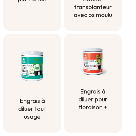
transplanteur
Terreau de
avec os moulu
plantation
Engrais
naturel
transplanteur
avec os moulu
Engrais à
diluer pour
Engrais à
floraison +
diluer tout
usage
Engrais à
diluer pour
Engrais à
floraison +
diluer tout