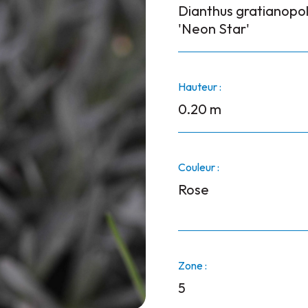
Dianthus gratianopol
'Neon Star'
Hauteur :
0.20 m
Couleur :
Rose
Zone :
5