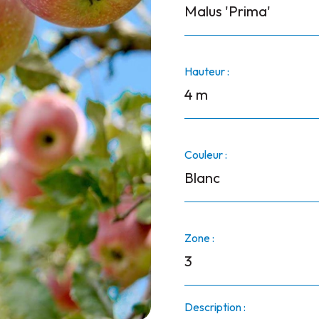
Malus 'Prima'
Hauteur :
4 m
Couleur :
Blanc
Zone :
3
Description :