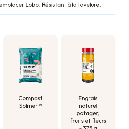
remplacer Lobo. Résistant à la tavelure.
Compost
Engrais
Solmer ®
naturel
potager,
Compost
fruits et fleurs
Solmer ®
- 375 g