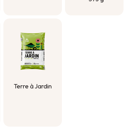
Engrais
naturel
potager,
fruits et fleurs
- 375 g
Terre à Jardin
Terre à Jardin