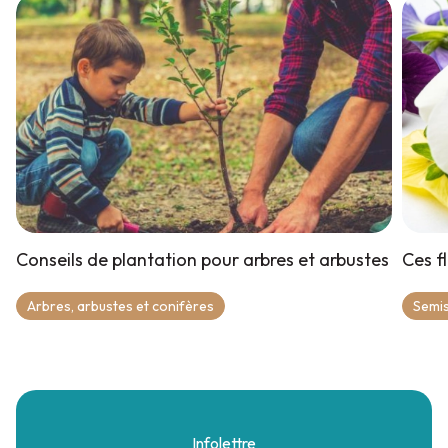
Conseils de plantation pour arbres et arbustes
Ces fl
Arbres, arbustes et conifères
Semis
Infolettre