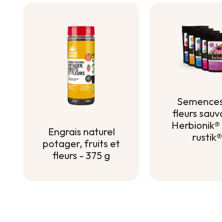
Semences
fleurs sau
Herbionik®
Engrais naturel
rustik®
potager, fruits et
Semences
fleurs - 375 g
fleurs sau
Engrais naturel
Herbionik®
potager, fruits et
rustik®
fleurs - 375 g