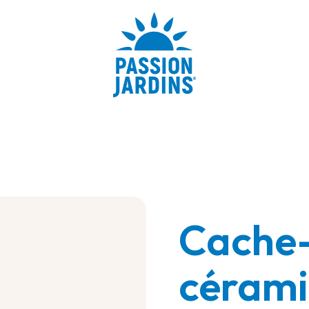
Cache-
céram