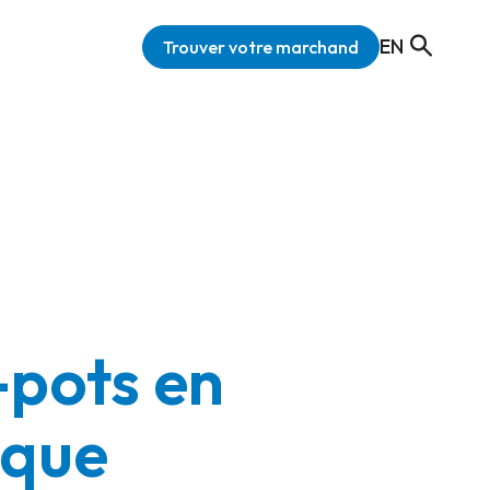
EN
Trouver votre marchand
pots en
ique