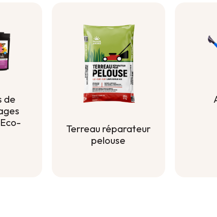
 de
vages
 Eco-
Terreau réparateur
pelouse
 de
Terreau réparateur
vages
pelouse
 Eco-