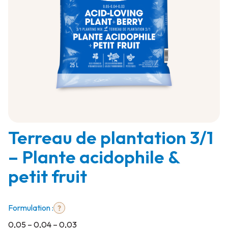
Terreau de plantation 3/1
0,05
– Plante acidophile &
–
0,04
petit fruit
–
0,03
Formulation :
0,05 – 0,04 – 0,03