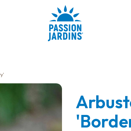
ty'
Arbust
'Borde