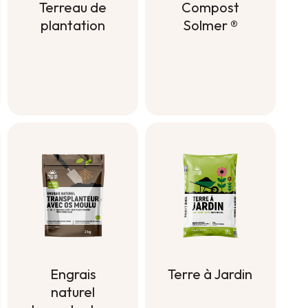
Terreau de
Compost
plantation
Solmer ®
Terreau de
Compost
plantation
Solmer ®
Engrais
Terre à Jardin
naturel
Terre à Jardin