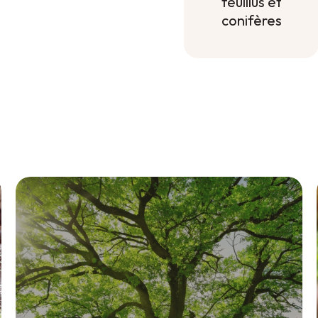
feuillus et
conifères
Engrais
minéral pour
feuillus et
conifères