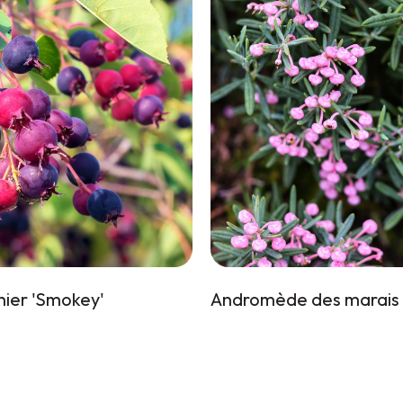
ier 'Smokey'
Andromède des marais ‘