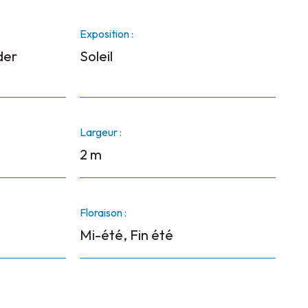
Exposition :
der
Soleil
Largeur :
2 m
Floraison :
Mi-été, Fin été