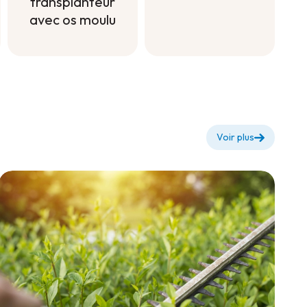
transplanteur
avec os moulu
Engrais
naturel
transplanteur
avec os moulu
Voir plus