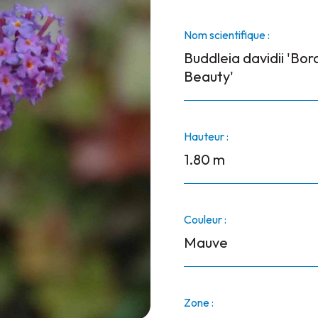
Nom scientifique :
Buddleia davidii 'Bor
Beauty'
Hauteur :
1.80 m
Couleur :
Mauve
Zone :