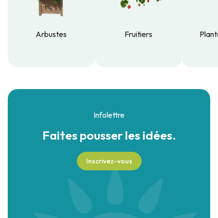
Arbustes
Fruitiers
Plant
Arbustes
Fruitiers
Plant
Infolettre
Faites pousser
les idées.
Inscrivez-vous