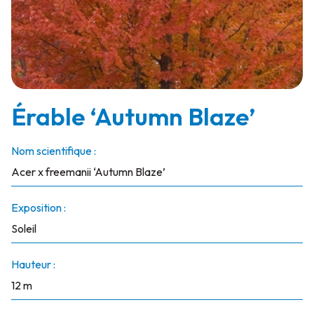
Érable ‘Autumn Blaze’
Nom scientifique :
Acer x freemanii ‘Autumn Blaze’
Exposition :
Soleil
Hauteur :
12 m