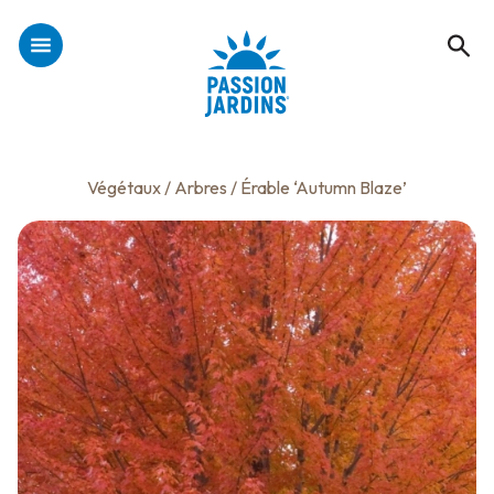
Végétaux
/
Arbres
/ Érable ‘Autumn Blaze’