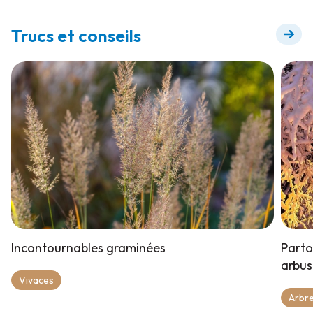
pelouse étape 3 -
Automne
Trucs et conseils
Incontournables graminées
Parto
arbust
Vivaces
Arbre