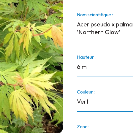
Nom scientifique :
Acer pseudo x palm
'Northern Glow'
Hauteur :
6 m
Couleur :
Vert
Zone :