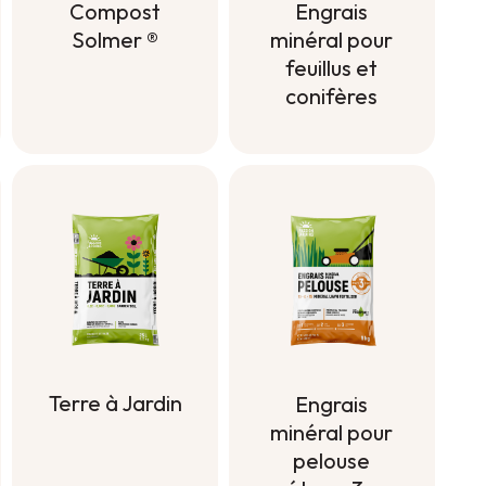
Engrais
Compost
minéral pour
Solmer ®
feuillus et
Compost
conifères
Solmer ®
Engrais
minéral pour
feuillus et
conifères
Terre à Jardin
Engrais
minéral pour
Terre à Jardin
pelouse