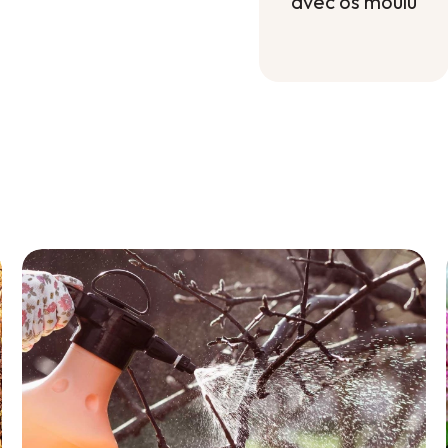
avec os moulu
Engrais
naturel
transplanteur
avec os moulu