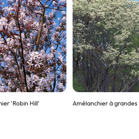
er 'Robin Hill'
Amélanchier à grandes 