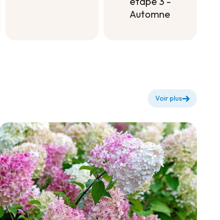
étape 3 -
Automne
Engrais
minéral pour
pelouse
étape 3 -
Automne
Voir plus