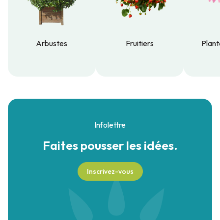
Arbustes
Fruitiers
Plant
Arbustes
Fruitiers
Plant
Infolettre
Faites pousser
les idées.
Inscrivez-vous