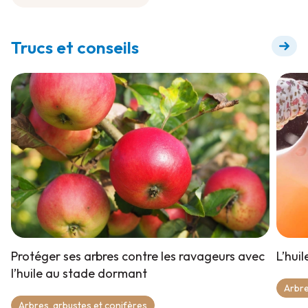
Terre à Jardin
Trucs et conseils
Protéger ses arbres contre les ravageurs avec
L’hui
l’huile au stade dormant
Arbre
Arbres, arbustes et conifères