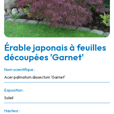
Érable japonais à feuilles
découpées 'Garnet'
Nom scientifique :
Acer palmatum dissectum 'Garnet'
Exposition :
Soleil
Hauteur :