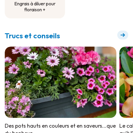
Engrais à diluer pour
floraison +
Engrais à diluer pour
floraison +
Trucs et conseils
Des pots hauts en couleurs et en saveurs...que
Le ca