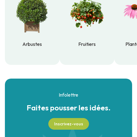
Arbustes
Fruitiers
Plant
Arbustes
Fruitiers
Plant
Infolettre
Faites pousser
les idées.
Inscrivez-vous