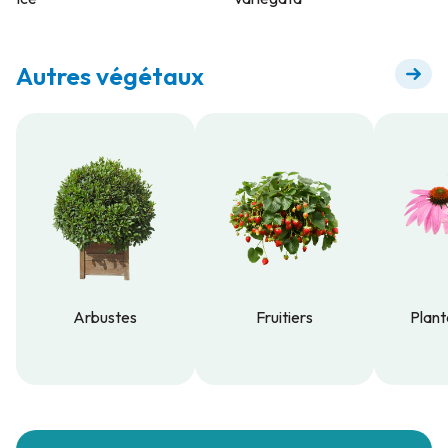
Autres végétaux
Arbustes
Fruitiers
Plant
Arbustes
Fruitiers
Plant