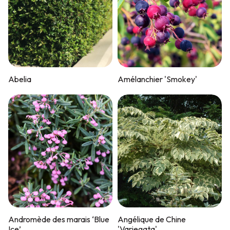
Abelia
Amélanchier 'Smokey'
Andromède des marais ‘Blue
Angélique de Chine
Ice’
'Variegata'