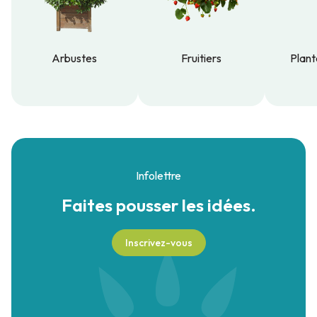
Arbustes
Fruitiers
Plant
Arbustes
Fruitiers
Plant
Infolettre
Faites pousser
les idées.
Inscrivez-vous