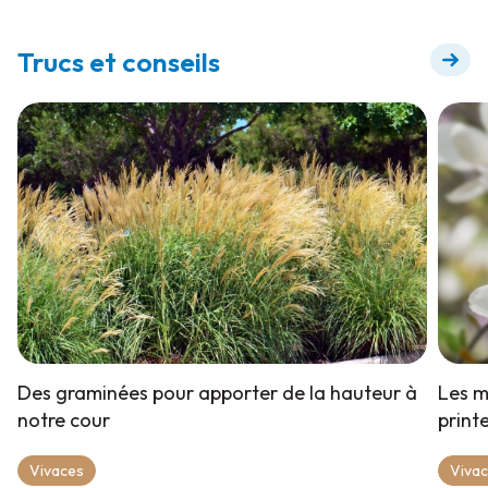
floraison +
Trucs et conseils
Des graminées pour apporter de la hauteur à
Les m
notre cour
print
Vivaces
Viva