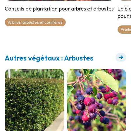
Conseils de plantation pour arbres et arbustes
Le bl
pour 
Arbres, arbustes et conifères
Fruit
Autres végétaux : Arbustes