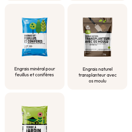
pelouse étape 3 -
Automne
Engrais minéral pour
Engrais naturel
feuillus et conifères
transplanteur avec
os moulu
Engrais minéral pour
feuillus et conifères
Engrais naturel
transplanteur avec
os moulu