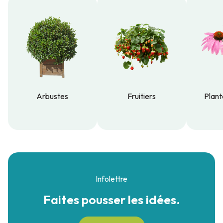
Arbustes
Fruitiers
Plant
Arbustes
Fruitiers
Plant
Infolettre
Faites pousser
les idées.