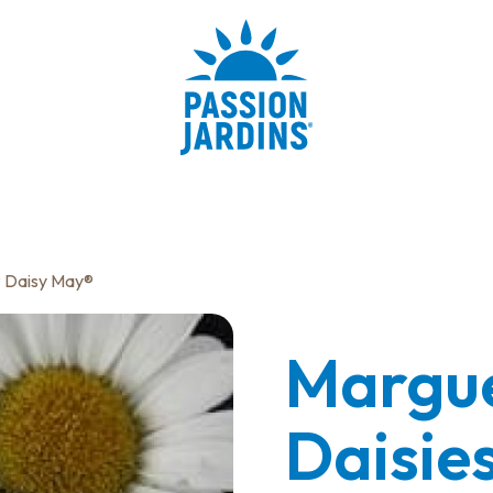
® Daisy May®
Margue
Daisie