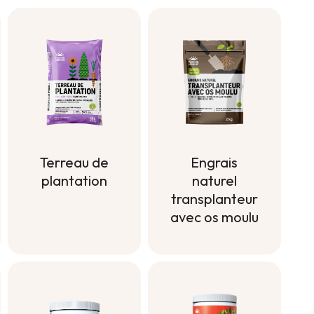
Terreau de
Engrais
plantation
naturel
transplanteur
Terreau de
avec os moulu
plantation
Engrais
naturel
transplanteur
avec os moulu