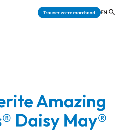
EN
Trouver votre marchand
rite Amazing
s® Daisy May®