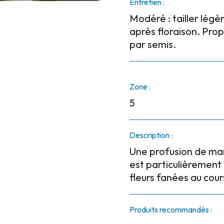
Entretien :
Modéré : tailler lég
après floraison. Pro
par semis.
Zone :
5
Description :
Une profusion de mar
est particulièrement
fleurs fanées au cour
Produits recommandés :