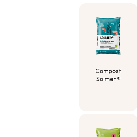
Compost
Solmer ®
Compost
Solmer ®