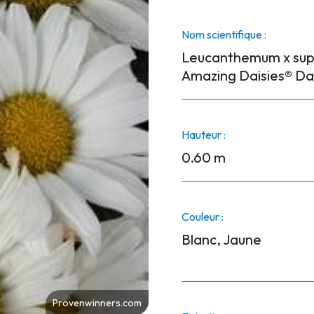
Nom scientifique :
Leucanthemum x su
Amazing Daisies® Da
Hauteur :
0.60 m
Couleur :
Blanc, Jaune
Provenwinners.com