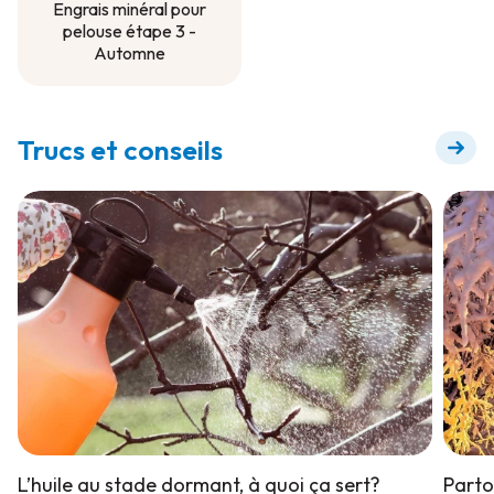
Engrais minéral pour
pelouse étape 3 -
Automne
Engrais minéral pour
pelouse étape 3 -
Automne
Trucs et conseils
L’huile au stade dormant, à quoi ça sert?
Parto