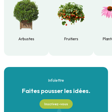
Arbustes
Fruitiers
Plant
Arbustes
Fruitiers
Plant
Infolettre
Faites pousser
les idées.
Inscrivez-vous