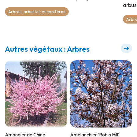
arbust
Arbres, arbustes et conifères
Arbre
Autres végétaux : Arbres
Amandier de Chine
Amélanchier 'Robin Hill'